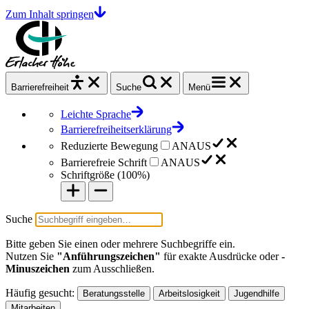
Zum Inhalt springen
Barrierefrei
heit
Suche
Menü
Leichte Sprache
Barrierefreiheitserklärung
Reduzierte Bewegung
AN
AUS
Barrierefreie Schrift
AN
AUS
Schriftgröße (
100%
)
Suche
Bitte geben Sie einen oder mehrere Suchbegriffe ein.
Nutzen Sie
"Anführungszeichen"
für exakte Ausdrücke oder
-
Minuszeichen
zum Ausschließen.
Häufig gesucht:
Beratungsstelle
Arbeitslosigkeit
Jugendhilfe
Mitarbeiten