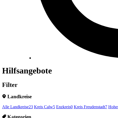
Hilfsangebote
Filter
Landkreise
Alle Landkreise
23
Kreis Calw
5
Enzkreis
0
Kreis Freudenstadt
7
Hohen
Kategorien