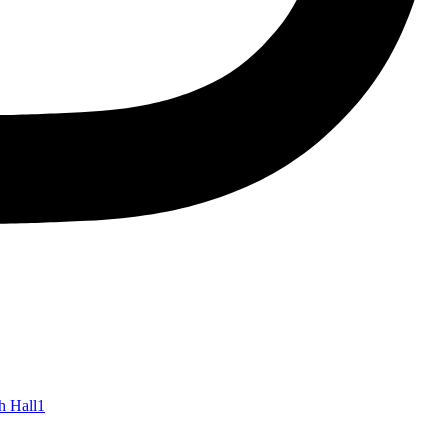
h Hall
1