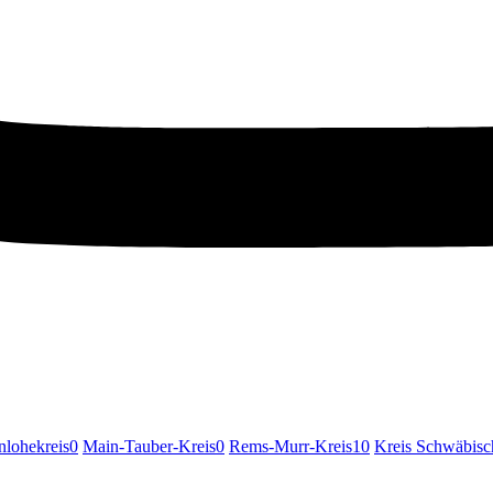
lohekreis
0
Main-Tauber-Kreis
0
Rems-Murr-Kreis
10
Kreis Schwäbisc