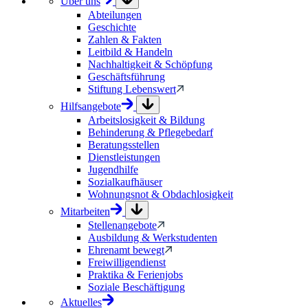
Über uns
Abteilungen
Geschichte
Zahlen & Fakten
Leitbild & Handeln
Nachhaltigkeit & Schöpfung
Geschäftsführung
Stiftung Lebenswert
Hilfsangebote
Arbeitslosigkeit & Bildung
Behinderung & Pflegebedarf
Beratungsstellen
Dienstleistungen
Jugendhilfe
Sozialkaufhäuser
Wohnungsnot & Obdachlosigkeit
Mitarbeiten
Stellenangebote
Ausbildung & Werkstudenten
Ehrenamt bewegt
Freiwilligendienst
Praktika & Ferienjobs
Soziale Beschäftigung
Aktuelles