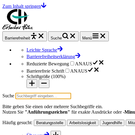
Zum Inhalt springen
Barrierefrei
heit
Suche
Menü
Leichte Sprache
Barrierefreiheitserklärung
Reduzierte Bewegung
AN
AUS
Barrierefreie Schrift
AN
AUS
Schriftgröße (
100%
)
Suche
Bitte geben Sie einen oder mehrere Suchbegriffe ein.
Nutzen Sie
"Anführungszeichen"
für exakte Ausdrücke oder
-Minu
Häufig gesucht:
Beratungsstelle
Arbeitslosigkeit
Jugendhilfe
Mit