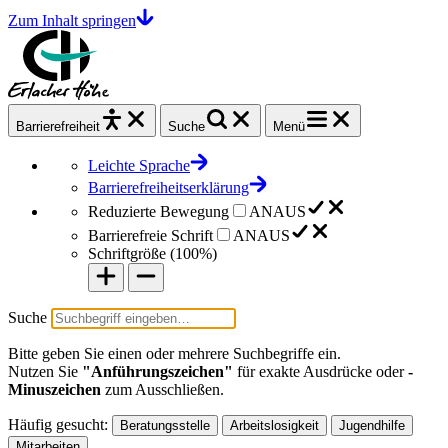
Zum Inhalt springen
Barrierefrei
heit
Suche
Menü
Leichte Sprache
Barrierefreiheitserklärung
Reduzierte Bewegung
AN
AUS
Barrierefreie Schrift
AN
AUS
Schriftgröße (
100%
)
Suche
Bitte geben Sie einen oder mehrere Suchbegriffe ein.
Nutzen Sie
"Anführungszeichen"
für exakte Ausdrücke oder
-
Minuszeichen
zum Ausschließen.
Häufig gesucht:
Beratungsstelle
Arbeitslosigkeit
Jugendhilfe
Mitarbeiten