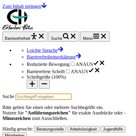
Zum Inhalt springen
Barrierefrei
heit
Suche
Menü
Leichte Sprache
Barrierefreiheitserklärung
Reduzierte Bewegung
AN
AUS
Barrierefreie Schrift
AN
AUS
Schriftgröße (
100%
)
Suche
Bitte geben Sie einen oder mehrere Suchbegriffe ein.
Nutzen Sie
"Anführungszeichen"
für exakte Ausdrücke oder
-
Minuszeichen
zum Ausschließen.
Häufig gesucht:
Beratungsstelle
Arbeitslosigkeit
Jugendhilfe
Mitarbeiten