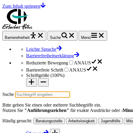
Zum Inhalt springen
Barrierefrei
heit
Suche
Menü
Leichte Sprache
Barrierefreiheitserklärung
Reduzierte Bewegung
AN
AUS
Barrierefreie Schrift
AN
AUS
Schriftgröße (
100%
)
Suche
Bitte geben Sie einen oder mehrere Suchbegriffe ein.
Nutzen Sie
"Anführungszeichen"
für exakte Ausdrücke oder
-Minu
Häufig gesucht:
Beratungsstelle
Arbeitslosigkeit
Jugendhilfe
Mit