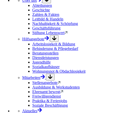
Über uns
Abteilungen
Geschichte
Zahlen & Fakten
Leitbild & Handeln
Nachhaltigkeit & Schöpfung
Geschäftsführung
Stiftung Lebenswert
Hilfsangebote
Arbeitslosigkeit & Bildung
Behinderung & Pflegebedarf
Beratungsstellen
Dienstleistungen
Jugendhilfe
Sozialkaufhäuser
Wohnungsnot & Obdachlosigkeit
Mitarbeiten
Stellenangebote
Ausbildung & Werkstudenten
Ehrenamt bewegt
Freiwilligendienst
Praktika & Ferienjobs
Soziale Beschäftigung
Aktuelles