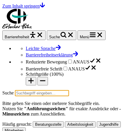
Zum Inhalt springen
Barrierefrei
heit
Suche
Menü
Leichte Sprache
Barrierefreiheitserklärung
Reduzierte Bewegung
AN
AUS
Barrierefreie Schrift
AN
AUS
Schriftgröße (
100%
)
Suche
Bitte geben Sie einen oder mehrere Suchbegriffe ein.
Nutzen Sie
"Anführungszeichen"
für exakte Ausdrücke oder
-
Minuszeichen
zum Ausschließen.
Häufig gesucht:
Beratungsstelle
Arbeitslosigkeit
Jugendhilfe
Mitarbeiten