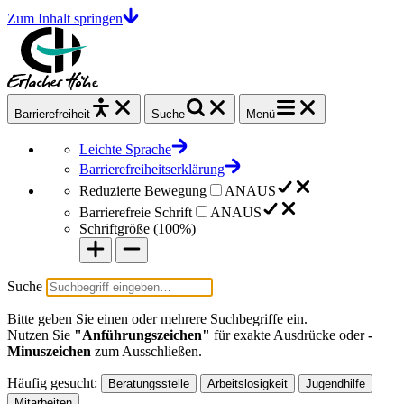
Zum Inhalt springen
Barrierefrei
heit
Suche
Menü
Leichte Sprache
Barrierefreiheitserklärung
Reduzierte Bewegung
AN
AUS
Barrierefreie Schrift
AN
AUS
Schriftgröße (
100%
)
Suche
Bitte geben Sie einen oder mehrere Suchbegriffe ein.
Nutzen Sie
"Anführungszeichen"
für exakte Ausdrücke oder
-
Minuszeichen
zum Ausschließen.
Häufig gesucht:
Beratungsstelle
Arbeitslosigkeit
Jugendhilfe
Mitarbeiten