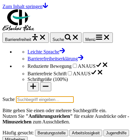
Zum Inhalt springen
Barrierefrei
heit
Suche
Menü
Leichte Sprache
Barrierefreiheitserklärung
Reduzierte Bewegung
AN
AUS
Barrierefreie Schrift
AN
AUS
Schriftgröße (
100%
)
Suche
Bitte geben Sie einen oder mehrere Suchbegriffe ein.
Nutzen Sie
"Anführungszeichen"
für exakte Ausdrücke oder
-
Minuszeichen
zum Ausschließen.
Häufig gesucht:
Beratungsstelle
Arbeitslosigkeit
Jugendhilfe
Mitarbeiten