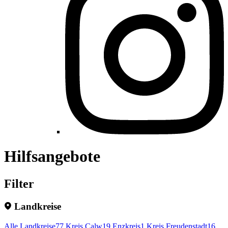
Hilfsangebote
Filter
Landkreise
Alle Landkreise
77
Kreis Calw
19
Enzkreis
1
Kreis Freudenstadt
16