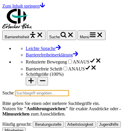
Zum Inhalt springen
Barrierefrei
heit
Suche
Menü
Leichte Sprache
Barrierefreiheitserklärung
Reduzierte Bewegung
AN
AUS
Barrierefreie Schrift
AN
AUS
Schriftgröße (
100%
)
Suche
Bitte geben Sie einen oder mehrere Suchbegriffe ein.
Nutzen Sie
"Anführungszeichen"
für exakte Ausdrücke oder
-
Minuszeichen
zum Ausschließen.
Häufig gesucht:
Beratungsstelle
Arbeitslosigkeit
Jugendhilfe
Mitarbeiten