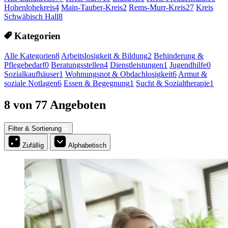
Hohenlohekreis
4
Main-Tauber-Kreis
2
Rems-Murr-Kreis
27
Kreis
Schwäbisch Hall
8
Kategorien
Alle Kategorien
8
Arbeitslosigkeit & Bildung
2
Behinderung &
Pflegebedarf
0
Beratungsstellen
4
Dienstleistungen
1
Jugendhilfe
0
Sozialkaufhäuser
1
Wohnungsnot & Obdachlosigkeit
6
Armut &
soziale Notlagen
6
Essen & Begegnung
1
Sucht & Sozialtherapie
1
8 von 77 Angeboten
Filter & Sortierung
Zufällig
Alphabetisch