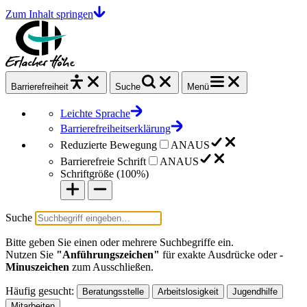
Zum Inhalt springen
Barrierefrei
heit
Suche
Menü
Leichte Sprache
Barrierefreiheitserklärung
Reduzierte Bewegung
AN
AUS
Barrierefreie Schrift
AN
AUS
Schriftgröße (
100%
)
Suche
Bitte geben Sie einen oder mehrere Suchbegriffe ein.
Nutzen Sie
"Anführungszeichen"
für exakte Ausdrücke oder
-
Minuszeichen
zum Ausschließen.
Häufig gesucht:
Beratungsstelle
Arbeitslosigkeit
Jugendhilfe
Mitarbeiten