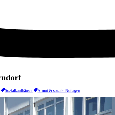
rndorf
Sozialkaufhäuser
Armut & soziale Notlagen