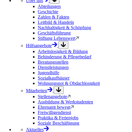
Über uns
Abteilungen
Geschichte
Zahlen & Fakten
Leitbild & Handeln
Nachhaltigkeit & Schöpfung
Geschäftsführung
Stiftung Lebenswert
Hilfsangebote
Arbeitslosigkeit & Bildung
Behinderung & Pflegebedarf
Beratungsstellen
Dienstleistungen
Jugendhilfe
Sozialkaufhäuser
Wohnungsnot & Obdachlosigkeit
Mitarbeiten
Stellenangebote
Ausbildung & Werkstudenten
Ehrenamt bewegt
Freiwilligendienst
Praktika & Ferienjobs
Soziale Beschäftigung
Aktuelles