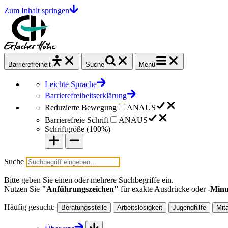
Zum Inhalt springen
Barrierefrei
heit
Suche
Menü
Leichte Sprache
Barrierefreiheitserklärung
Reduzierte Bewegung
AN
AUS
Barrierefreie Schrift
AN
AUS
Schriftgröße (
100%
)
Suche
Bitte geben Sie einen oder mehrere Suchbegriffe ein.
Nutzen Sie
"Anführungszeichen"
für exakte Ausdrücke oder
-Minu
Häufig gesucht:
Beratungsstelle
Arbeitslosigkeit
Jugendhilfe
Mit