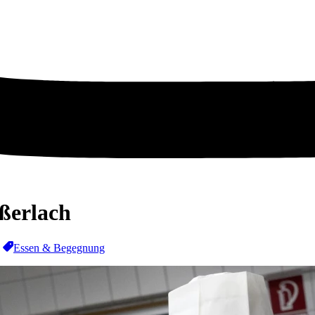
ßerlach
Essen & Begegnung