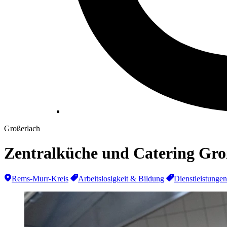
Großerlach
Zentralküche und Catering Gro
Rems-Murr-Kreis
Arbeitslosigkeit & Bildung
Dienstleistungen