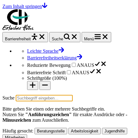
Zum Inhalt springen
Barrierefrei
heit
Suche
Menü
Leichte Sprache
Barrierefreiheitserklärung
Reduzierte Bewegung
AN
AUS
Barrierefreie Schrift
AN
AUS
Schriftgröße (
100%
)
Suche
Bitte geben Sie einen oder mehrere Suchbegriffe ein.
Nutzen Sie
"Anführungszeichen"
für exakte Ausdrücke oder
-
Minuszeichen
zum Ausschließen.
Häufig gesucht:
Beratungsstelle
Arbeitslosigkeit
Jugendhilfe
Mitarbeiten