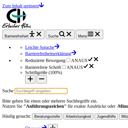
Zum Inhalt springen
Barrierefrei
heit
Suche
Menü
Leichte Sprache
Barrierefreiheitserklärung
Reduzierte Bewegung
AN
AUS
Barrierefreie Schrift
AN
AUS
Schriftgröße (
100%
)
Suche
Bitte geben Sie einen oder mehrere Suchbegriffe ein.
Nutzen Sie
"Anführungszeichen"
für exakte Ausdrücke oder
-Minu
Häufig gesucht:
Beratungsstelle
Arbeitslosigkeit
Jugendhilfe
Mit