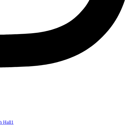
h Hall
1