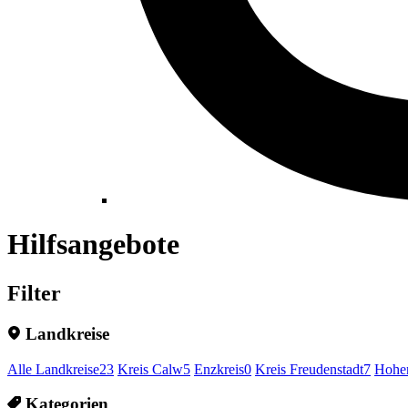
Hilfsangebote
Filter
Landkreise
Alle Landkreise
23
Kreis Calw
5
Enzkreis
0
Kreis Freudenstadt
7
Hohen
Kategorien