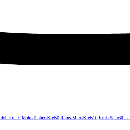
lohekreis
0
Main-Tauber-Kreis
0
Rems-Murr-Kreis
10
Kreis Schwäbisc