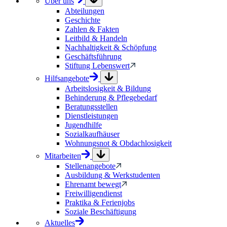
Über uns
Abteilungen
Geschichte
Zahlen & Fakten
Leitbild & Handeln
Nachhaltigkeit & Schöpfung
Geschäftsführung
Stiftung Lebenswert
Hilfsangebote
Arbeitslosigkeit & Bildung
Behinderung & Pflegebedarf
Beratungsstellen
Dienstleistungen
Jugendhilfe
Sozialkaufhäuser
Wohnungsnot & Obdachlosigkeit
Mitarbeiten
Stellenangebote
Ausbildung & Werkstudenten
Ehrenamt bewegt
Freiwilligendienst
Praktika & Ferienjobs
Soziale Beschäftigung
Aktuelles