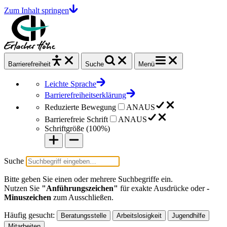
Zum Inhalt springen
Barrierefrei
heit
Suche
Menü
Leichte Sprache
Barrierefreiheitserklärung
Reduzierte Bewegung
AN
AUS
Barrierefreie Schrift
AN
AUS
Schriftgröße (
100%
)
Suche
Bitte geben Sie einen oder mehrere Suchbegriffe ein.
Nutzen Sie
"Anführungszeichen"
für exakte Ausdrücke oder
-
Minuszeichen
zum Ausschließen.
Häufig gesucht:
Beratungsstelle
Arbeitslosigkeit
Jugendhilfe
Mitarbeiten