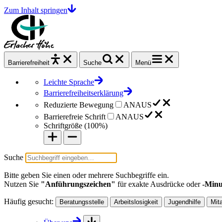
Zum Inhalt springen
Barrierefrei
heit
Suche
Menü
Leichte Sprache
Barrierefreiheitserklärung
Reduzierte Bewegung
AN
AUS
Barrierefreie Schrift
AN
AUS
Schriftgröße (
100%
)
Suche
Bitte geben Sie einen oder mehrere Suchbegriffe ein.
Nutzen Sie
"Anführungszeichen"
für exakte Ausdrücke oder
-Minu
Häufig gesucht:
Beratungsstelle
Arbeitslosigkeit
Jugendhilfe
Mit