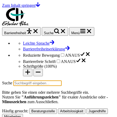
Zum Inhalt springen
Barrierefrei
heit
Suche
Menü
Leichte Sprache
Barrierefreiheitserklärung
Reduzierte Bewegung
AN
AUS
Barrierefreie Schrift
AN
AUS
Schriftgröße (
100%
)
Suche
Bitte geben Sie einen oder mehrere Suchbegriffe ein.
Nutzen Sie
"Anführungszeichen"
für exakte Ausdrücke oder
-
Minuszeichen
zum Ausschließen.
Häufig gesucht:
Beratungsstelle
Arbeitslosigkeit
Jugendhilfe
Mitarbeiten