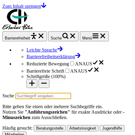
Zum Inhalt springen
Barrierefrei
heit
Suche
Menü
Leichte Sprache
Barrierefreiheitserklärung
Reduzierte Bewegung
AN
AUS
Barrierefreie Schrift
AN
AUS
Schriftgröße (
100%
)
Suche
Bitte geben Sie einen oder mehrere Suchbegriffe ein.
Nutzen Sie
"Anführungszeichen"
für exakte Ausdrücke oder
-
Minuszeichen
zum Ausschließen.
Häufig gesucht:
Beratungsstelle
Arbeitslosigkeit
Jugendhilfe
Mitarbeiten