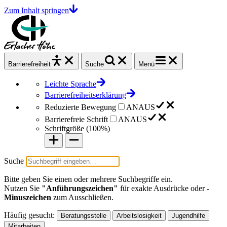
Zum Inhalt springen
Barrierefrei
heit
Suche
Menü
Leichte Sprache
Barrierefreiheitserklärung
Reduzierte Bewegung
AN
AUS
Barrierefreie Schrift
AN
AUS
Schriftgröße (
100%
)
Suche
Bitte geben Sie einen oder mehrere Suchbegriffe ein.
Nutzen Sie
"Anführungszeichen"
für exakte Ausdrücke oder
-
Minuszeichen
zum Ausschließen.
Häufig gesucht:
Beratungsstelle
Arbeitslosigkeit
Jugendhilfe
Mitarbeiten