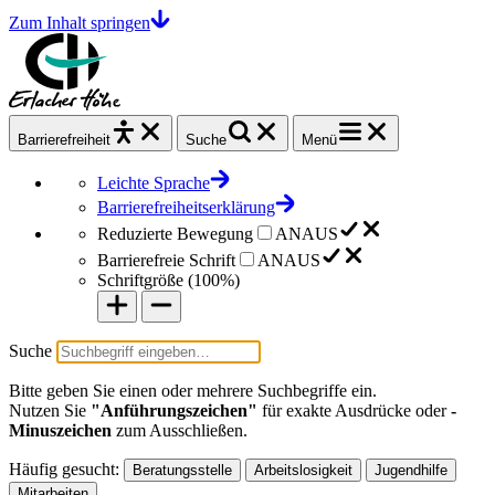
Zum Inhalt springen
Barrierefrei
heit
Suche
Menü
Leichte Sprache
Barrierefreiheitserklärung
Reduzierte Bewegung
AN
AUS
Barrierefreie Schrift
AN
AUS
Schriftgröße (
100%
)
Suche
Bitte geben Sie einen oder mehrere Suchbegriffe ein.
Nutzen Sie
"Anführungszeichen"
für exakte Ausdrücke oder
-
Minuszeichen
zum Ausschließen.
Häufig gesucht:
Beratungsstelle
Arbeitslosigkeit
Jugendhilfe
Mitarbeiten