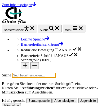
Zum Inhalt springen
Barrierefrei
heit
Suche
Menü
Leichte Sprache
Barrierefreiheitserklärung
Reduzierte Bewegung
AN
AUS
Barrierefreie Schrift
AN
AUS
Schriftgröße (
100%
)
Suche
Bitte geben Sie einen oder mehrere Suchbegriffe ein.
Nutzen Sie
"Anführungszeichen"
für exakte Ausdrücke oder
-
Minuszeichen
zum Ausschließen.
Häufig gesucht:
Beratungsstelle
Arbeitslosigkeit
Jugendhilfe
Mitarbeiten