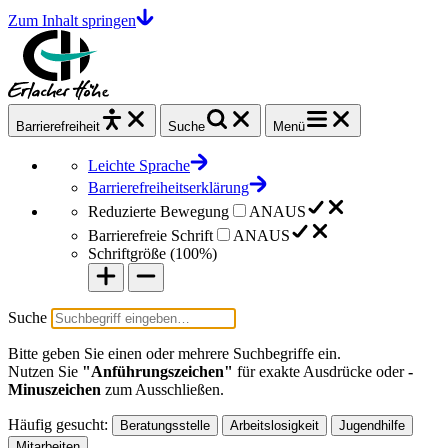
Zum Inhalt springen
Barrierefrei
heit
Suche
Menü
Leichte Sprache
Barrierefreiheitserklärung
Reduzierte Bewegung
AN
AUS
Barrierefreie Schrift
AN
AUS
Schriftgröße (
100%
)
Suche
Bitte geben Sie einen oder mehrere Suchbegriffe ein.
Nutzen Sie
"Anführungszeichen"
für exakte Ausdrücke oder
-
Minuszeichen
zum Ausschließen.
Häufig gesucht:
Beratungsstelle
Arbeitslosigkeit
Jugendhilfe
Mitarbeiten