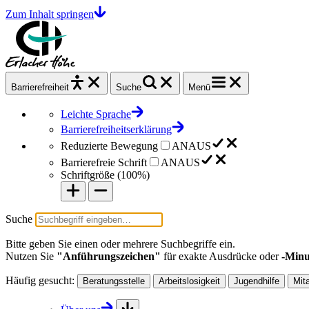
Zum Inhalt springen
Barrierefrei
heit
Suche
Menü
Leichte Sprache
Barrierefreiheitserklärung
Reduzierte Bewegung
AN
AUS
Barrierefreie Schrift
AN
AUS
Schriftgröße (
100%
)
Suche
Bitte geben Sie einen oder mehrere Suchbegriffe ein.
Nutzen Sie
"Anführungszeichen"
für exakte Ausdrücke oder
-Minu
Häufig gesucht:
Beratungsstelle
Arbeitslosigkeit
Jugendhilfe
Mit