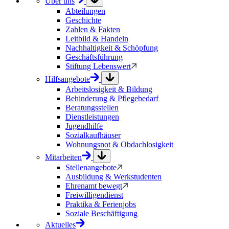
Über uns
Abteilungen
Geschichte
Zahlen & Fakten
Leitbild & Handeln
Nachhaltigkeit & Schöpfung
Geschäftsführung
Stiftung Lebenswert
Hilfsangebote
Arbeitslosigkeit & Bildung
Behinderung & Pflegebedarf
Beratungsstellen
Dienstleistungen
Jugendhilfe
Sozialkaufhäuser
Wohnungsnot & Obdachlosigkeit
Mitarbeiten
Stellenangebote
Ausbildung & Werkstudenten
Ehrenamt bewegt
Freiwilligendienst
Praktika & Ferienjobs
Soziale Beschäftigung
Aktuelles