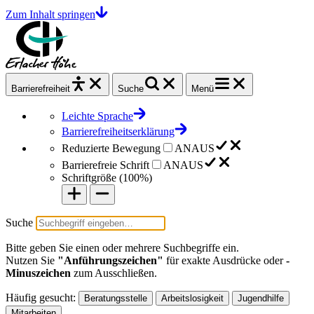
Zum Inhalt springen
Barrierefrei
heit
Suche
Menü
Leichte Sprache
Barrierefreiheitserklärung
Reduzierte Bewegung
AN
AUS
Barrierefreie Schrift
AN
AUS
Schriftgröße (
100%
)
Suche
Bitte geben Sie einen oder mehrere Suchbegriffe ein.
Nutzen Sie
"Anführungszeichen"
für exakte Ausdrücke oder
-
Minuszeichen
zum Ausschließen.
Häufig gesucht:
Beratungsstelle
Arbeitslosigkeit
Jugendhilfe
Mitarbeiten