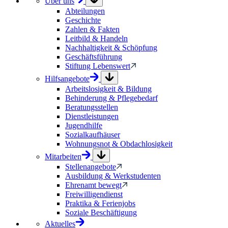
Über uns
Abteilungen
Geschichte
Zahlen & Fakten
Leitbild & Handeln
Nachhaltigkeit & Schöpfung
Geschäftsführung
Stiftung Lebenswert
Hilfsangebote
Arbeitslosigkeit & Bildung
Behinderung & Pflegebedarf
Beratungsstellen
Dienstleistungen
Jugendhilfe
Sozialkaufhäuser
Wohnungsnot & Obdachlosigkeit
Mitarbeiten
Stellenangebote
Ausbildung & Werkstudenten
Ehrenamt bewegt
Freiwilligendienst
Praktika & Ferienjobs
Soziale Beschäftigung
Aktuelles