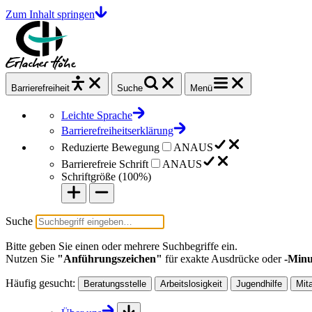
Zum Inhalt springen
Barrierefrei
heit
Suche
Menü
Leichte Sprache
Barrierefreiheitserklärung
Reduzierte Bewegung
AN
AUS
Barrierefreie Schrift
AN
AUS
Schriftgröße (
100%
)
Suche
Bitte geben Sie einen oder mehrere Suchbegriffe ein.
Nutzen Sie
"Anführungszeichen"
für exakte Ausdrücke oder
-Minu
Häufig gesucht:
Beratungsstelle
Arbeitslosigkeit
Jugendhilfe
Mit