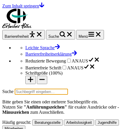
Zum Inhalt springen
Barrierefrei
heit
Suche
Menü
Leichte Sprache
Barrierefreiheitserklärung
Reduzierte Bewegung
AN
AUS
Barrierefreie Schrift
AN
AUS
Schriftgröße (
100%
)
Suche
Bitte geben Sie einen oder mehrere Suchbegriffe ein.
Nutzen Sie
"Anführungszeichen"
für exakte Ausdrücke oder
-
Minuszeichen
zum Ausschließen.
Häufig gesucht:
Beratungsstelle
Arbeitslosigkeit
Jugendhilfe
Mitarbeiten