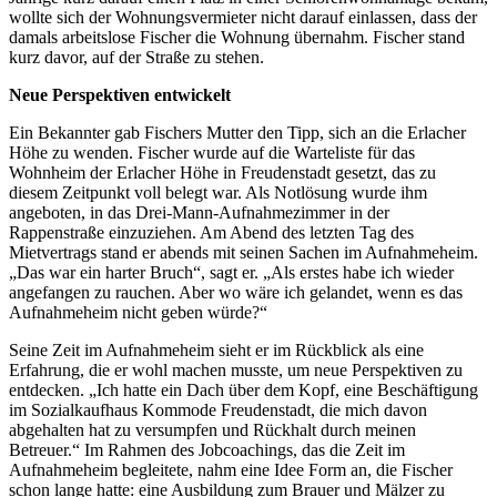
wollte sich der Wohnungsvermieter nicht darauf einlassen, dass der
damals arbeitslose Fischer die Wohnung übernahm. Fischer stand
kurz davor, auf der Straße zu stehen.
Neue Perspektiven entwickelt
Ein Bekannter gab Fischers Mutter den Tipp, sich an die Erlacher
Höhe zu wenden. Fischer wurde auf die Warteliste für das
Wohnheim der Erlacher Höhe in Freudenstadt gesetzt, das zu
diesem Zeitpunkt voll belegt war. Als Notlösung wurde ihm
angeboten, in das Drei-Mann-Aufnahmezimmer in der
Rappenstraße einzuziehen. Am Abend des letzten Tag des
Mietvertrags stand er abends mit seinen Sachen im Aufnahmeheim.
„Das war ein harter Bruch“, sagt er. „Als erstes habe ich wieder
angefangen zu rauchen. Aber wo wäre ich gelandet, wenn es das
Aufnahmeheim nicht geben würde?“
Seine Zeit im Aufnahmeheim sieht er im Rückblick als eine
Erfahrung, die er wohl machen musste, um neue Perspektiven zu
entdecken. „Ich hatte ein Dach über dem Kopf, eine Beschäftigung
im Sozialkaufhaus Kommode Freudenstadt, die mich davon
abgehalten hat zu versumpfen und Rückhalt durch meinen
Betreuer.“ Im Rahmen des Jobcoachings, das die Zeit im
Aufnahmeheim begleitete, nahm eine Idee Form an, die Fischer
schon lange hatte: eine Ausbildung zum Brauer und Mälzer zu