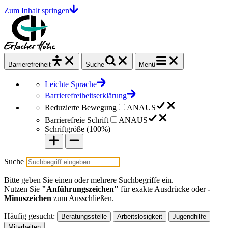
Zum Inhalt springen
Barrierefrei
heit
Suche
Menü
Leichte Sprache
Barrierefreiheitserklärung
Reduzierte Bewegung
AN
AUS
Barrierefreie Schrift
AN
AUS
Schriftgröße (
100%
)
Suche
Bitte geben Sie einen oder mehrere Suchbegriffe ein.
Nutzen Sie
"Anführungszeichen"
für exakte Ausdrücke oder
-
Minuszeichen
zum Ausschließen.
Häufig gesucht:
Beratungsstelle
Arbeitslosigkeit
Jugendhilfe
Mitarbeiten