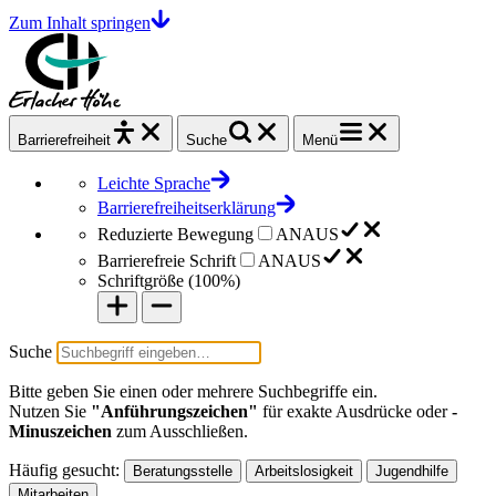
Zum Inhalt springen
Barrierefrei
heit
Suche
Menü
Leichte Sprache
Barrierefreiheitserklärung
Reduzierte Bewegung
AN
AUS
Barrierefreie Schrift
AN
AUS
Schriftgröße (
100%
)
Suche
Bitte geben Sie einen oder mehrere Suchbegriffe ein.
Nutzen Sie
"Anführungszeichen"
für exakte Ausdrücke oder
-
Minuszeichen
zum Ausschließen.
Häufig gesucht:
Beratungsstelle
Arbeitslosigkeit
Jugendhilfe
Mitarbeiten