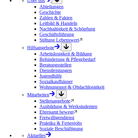
Über uns
Abteilungen
Geschichte
Zahlen & Fakten
Leitbild & Handeln
Nachhaltigkeit & Schöpfung
Geschäftsführung
Stiftung Lebenswert
Hilfsangebote
Arbeitslosigkeit & Bildung
Behinderung & Pflegebedarf
Beratungsstellen
Dienstleistungen
Jugendhilfe
Sozialkaufhäuser
Wohnungsnot & Obdachlosigkeit
Mitarbeiten
Stellenangebote
Ausbildung & Werkstudenten
Ehrenamt bewegt
Freiwilligendienst
Praktika & Ferienjobs
Soziale Beschäftigung
Aktuelles