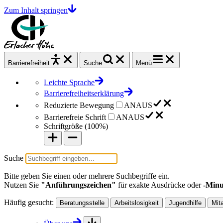
Zum Inhalt springen
Barrierefrei
heit
Suche
Menü
Leichte Sprache
Barrierefreiheitserklärung
Reduzierte Bewegung
AN
AUS
Barrierefreie Schrift
AN
AUS
Schriftgröße (
100%
)
Suche
Bitte geben Sie einen oder mehrere Suchbegriffe ein.
Nutzen Sie
"Anführungszeichen"
für exakte Ausdrücke oder
-Minu
Häufig gesucht:
Beratungsstelle
Arbeitslosigkeit
Jugendhilfe
Mit