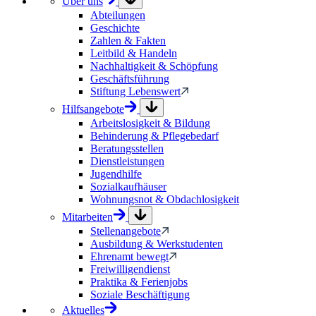
Über uns
Abteilungen
Geschichte
Zahlen & Fakten
Leitbild & Handeln
Nachhaltigkeit & Schöpfung
Geschäftsführung
Stiftung Lebenswert
Hilfsangebote
Arbeitslosigkeit & Bildung
Behinderung & Pflegebedarf
Beratungsstellen
Dienstleistungen
Jugendhilfe
Sozialkaufhäuser
Wohnungsnot & Obdachlosigkeit
Mitarbeiten
Stellenangebote
Ausbildung & Werkstudenten
Ehrenamt bewegt
Freiwilligendienst
Praktika & Ferienjobs
Soziale Beschäftigung
Aktuelles