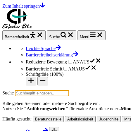
Zum Inhalt springen
Barrierefrei
heit
Suche
Menü
Leichte Sprache
Barrierefreiheitserklärung
Reduzierte Bewegung
AN
AUS
Barrierefreie Schrift
AN
AUS
Schriftgröße (
100%
)
Suche
Bitte geben Sie einen oder mehrere Suchbegriffe ein.
Nutzen Sie
"Anführungszeichen"
für exakte Ausdrücke oder
-Minu
Häufig gesucht:
Beratungsstelle
Arbeitslosigkeit
Jugendhilfe
Mit