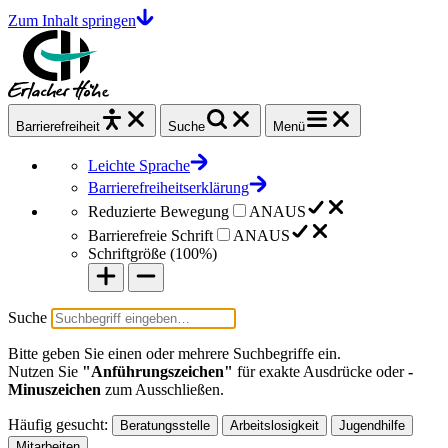
Zum Inhalt springen
Barrierefrei
heit
Suche
Menü
Leichte Sprache
Barrierefreiheitserklärung
Reduzierte Bewegung
AN
AUS
Barrierefreie Schrift
AN
AUS
Schriftgröße (
100%
)
Suche
Bitte geben Sie einen oder mehrere Suchbegriffe ein.
Nutzen Sie
"Anführungszeichen"
für exakte Ausdrücke oder
-
Minuszeichen
zum Ausschließen.
Häufig gesucht:
Beratungsstelle
Arbeitslosigkeit
Jugendhilfe
Mitarbeiten