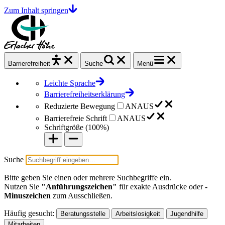
Zum Inhalt springen
Barrierefrei
heit
Suche
Menü
Leichte Sprache
Barrierefreiheitserklärung
Reduzierte Bewegung
AN
AUS
Barrierefreie Schrift
AN
AUS
Schriftgröße (
100%
)
Suche
Bitte geben Sie einen oder mehrere Suchbegriffe ein.
Nutzen Sie
"Anführungszeichen"
für exakte Ausdrücke oder
-
Minuszeichen
zum Ausschließen.
Häufig gesucht:
Beratungsstelle
Arbeitslosigkeit
Jugendhilfe
Mitarbeiten