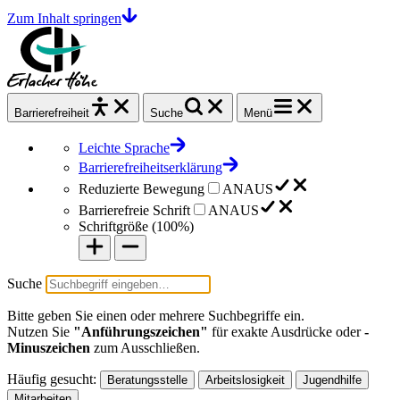
Zum Inhalt springen
Barrierefrei
heit
Suche
Menü
Leichte Sprache
Barrierefreiheitserklärung
Reduzierte Bewegung
AN
AUS
Barrierefreie Schrift
AN
AUS
Schriftgröße (
100%
)
Suche
Bitte geben Sie einen oder mehrere Suchbegriffe ein.
Nutzen Sie
"Anführungszeichen"
für exakte Ausdrücke oder
-
Minuszeichen
zum Ausschließen.
Häufig gesucht:
Beratungsstelle
Arbeitslosigkeit
Jugendhilfe
Mitarbeiten