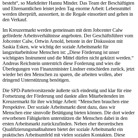
besteht“, so Marktleiter Hannu Minder. Das Team der Beschäftigten
und Ehrenamtlichen leistet jeden Tag enorme Arbeit: Lebensmittel
werden überprüft, aussortiert, in die Regale einsortiert und gehen in
den Verkauf.
Im Kreuzermarkt werden gemeinsam mit dem Jobcenter Calw
geförderte Arbeitsverhältnisse angeboten. Der Geschäftsführer vom
Jobcenter Calw, Ortwin Arnold, betonte in der Diskussion mit
Saskia Esken, wie wichtig der soziale Arbeitsmarkt für
langzeitarbeitslose Menschen ist: „Diese Förderung ist unser
wichtigstes Instrument und die Mittel dürfen nicht gekürzt werden.“
Andreas Reichstein unterstrich diese Forderung und wies die
Überlegungen von Finanzminister Lindner entschieden zurück, jetzt
wieder bei den Menschen zu sparen, die arbeiten wollen, aber
dringend Unterstützung benötigen.
Die SPD-Parteivorsitzende äußerte sich eindeutig und klar für eine
Fortsetzung der Förderung und dankte allen Mitarbeitenden im
Kreuzermarkt für ihre wichtige Arbeit: “Menschen brauchen eine
Perspektive. Der soziale Arbeitsmarkt dient dazu, dass wir
Menschen eine sinnvolle Betätigung bieten können. Die dort wieder
erworbenen Fähigkeiten unterstützen die Menschen dabei in den
ersten Arbeitsmarkt zurückzufinden. Neben eher theoretischen
Qualifizierungsmaßnahmen bietet der soziale Arbeitsmarkt ein
praktisches Arbeitsumfeld mit vielen sozialen Kontakten. Diese