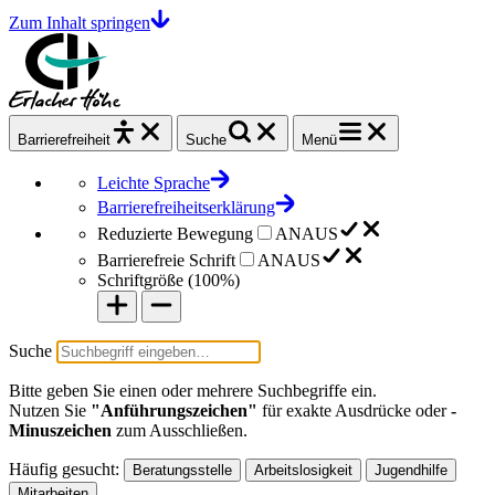
Zum Inhalt springen
Barrierefrei
heit
Suche
Menü
Leichte Sprache
Barrierefreiheitserklärung
Reduzierte Bewegung
AN
AUS
Barrierefreie Schrift
AN
AUS
Schriftgröße (
100%
)
Suche
Bitte geben Sie einen oder mehrere Suchbegriffe ein.
Nutzen Sie
"Anführungszeichen"
für exakte Ausdrücke oder
-
Minuszeichen
zum Ausschließen.
Häufig gesucht:
Beratungsstelle
Arbeitslosigkeit
Jugendhilfe
Mitarbeiten