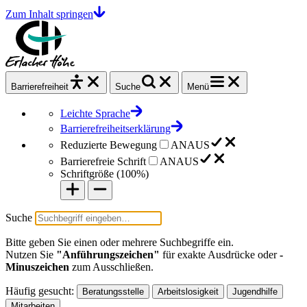
Zum Inhalt springen
Barrierefrei
heit
Suche
Menü
Leichte Sprache
Barrierefreiheitserklärung
Reduzierte Bewegung
AN
AUS
Barrierefreie Schrift
AN
AUS
Schriftgröße (
100%
)
Suche
Bitte geben Sie einen oder mehrere Suchbegriffe ein.
Nutzen Sie
"Anführungszeichen"
für exakte Ausdrücke oder
-
Minuszeichen
zum Ausschließen.
Häufig gesucht:
Beratungsstelle
Arbeitslosigkeit
Jugendhilfe
Mitarbeiten