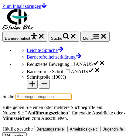
Zum Inhalt springen
Barrierefrei
heit
Suche
Menü
Leichte Sprache
Barrierefreiheitserklärung
Reduzierte Bewegung
AN
AUS
Barrierefreie Schrift
AN
AUS
Schriftgröße (
100%
)
Suche
Bitte geben Sie einen oder mehrere Suchbegriffe ein.
Nutzen Sie
"Anführungszeichen"
für exakte Ausdrücke oder
-
Minuszeichen
zum Ausschließen.
Häufig gesucht:
Beratungsstelle
Arbeitslosigkeit
Jugendhilfe
Mitarbeiten