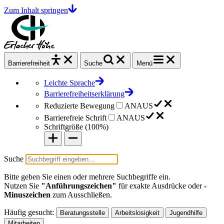
Zum Inhalt springen
Barrierefrei
heit
Suche
Menü
Leichte Sprache
Barrierefreiheitserklärung
Reduzierte Bewegung
AN
AUS
Barrierefreie Schrift
AN
AUS
Schriftgröße (
100%
)
Suche
Bitte geben Sie einen oder mehrere Suchbegriffe ein.
Nutzen Sie
"Anführungszeichen"
für exakte Ausdrücke oder
-
Minuszeichen
zum Ausschließen.
Häufig gesucht:
Beratungsstelle
Arbeitslosigkeit
Jugendhilfe
Mitarbeiten