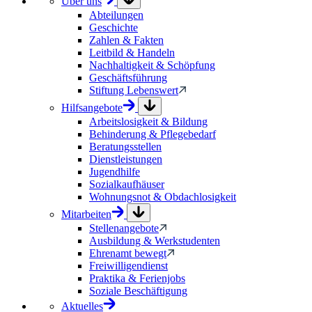
Über uns
Abteilungen
Geschichte
Zahlen & Fakten
Leitbild & Handeln
Nachhaltigkeit & Schöpfung
Geschäftsführung
Stiftung Lebenswert
Hilfsangebote
Arbeitslosigkeit & Bildung
Behinderung & Pflegebedarf
Beratungsstellen
Dienstleistungen
Jugendhilfe
Sozialkaufhäuser
Wohnungsnot & Obdachlosigkeit
Mitarbeiten
Stellenangebote
Ausbildung & Werkstudenten
Ehrenamt bewegt
Freiwilligendienst
Praktika & Ferienjobs
Soziale Beschäftigung
Aktuelles