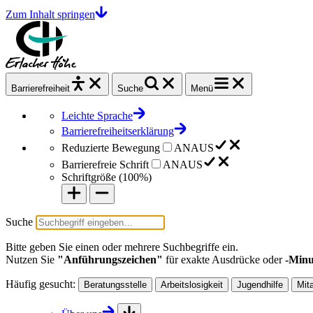
Zum Inhalt springen
Barrierefrei
heit
Suche
Menü
Leichte Sprache
Barrierefreiheitserklärung
Reduzierte Bewegung
AN
AUS
Barrierefreie Schrift
AN
AUS
Schriftgröße (
100%
)
Suche
Bitte geben Sie einen oder mehrere Suchbegriffe ein.
Nutzen Sie
"Anführungszeichen"
für exakte Ausdrücke oder
-Minu
Häufig gesucht:
Beratungsstelle
Arbeitslosigkeit
Jugendhilfe
Mit