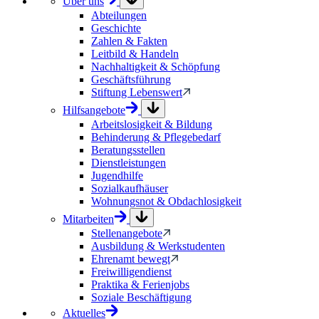
Über uns
Abteilungen
Geschichte
Zahlen & Fakten
Leitbild & Handeln
Nachhaltigkeit & Schöpfung
Geschäftsführung
Stiftung Lebenswert
Hilfsangebote
Arbeitslosigkeit & Bildung
Behinderung & Pflegebedarf
Beratungsstellen
Dienstleistungen
Jugendhilfe
Sozialkaufhäuser
Wohnungsnot & Obdachlosigkeit
Mitarbeiten
Stellenangebote
Ausbildung & Werkstudenten
Ehrenamt bewegt
Freiwilligendienst
Praktika & Ferienjobs
Soziale Beschäftigung
Aktuelles