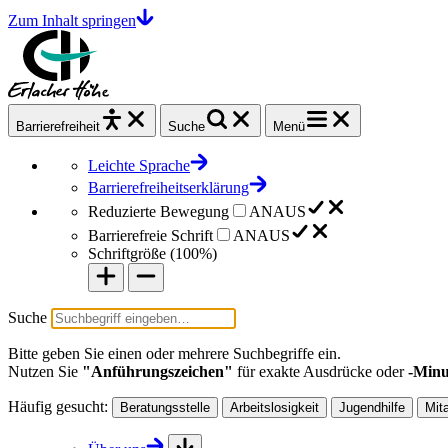
Zum Inhalt springen
Barrierefrei
heit
Suche
Menü
Leichte Sprache
Barrierefreiheitserklärung
Reduzierte Bewegung
AN
AUS
Barrierefreie Schrift
AN
AUS
Schriftgröße (
100%
)
Suche
Bitte geben Sie einen oder mehrere Suchbegriffe ein.
Nutzen Sie
"Anführungszeichen"
für exakte Ausdrücke oder
-Minu
Häufig gesucht:
Beratungsstelle
Arbeitslosigkeit
Jugendhilfe
Mit