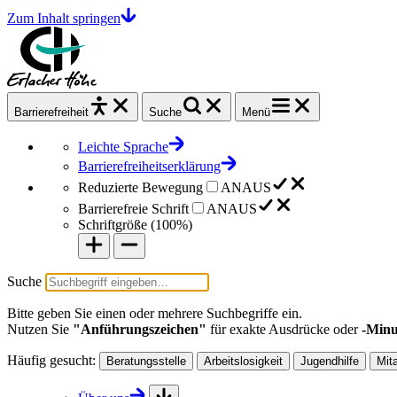
Zum Inhalt springen
Barrierefrei
heit
Suche
Menü
Leichte Sprache
Barrierefreiheitserklärung
Reduzierte Bewegung
AN
AUS
Barrierefreie Schrift
AN
AUS
Schriftgröße (
100%
)
Suche
Bitte geben Sie einen oder mehrere Suchbegriffe ein.
Nutzen Sie
"Anführungszeichen"
für exakte Ausdrücke oder
-Minu
Häufig gesucht:
Beratungsstelle
Arbeitslosigkeit
Jugendhilfe
Mit