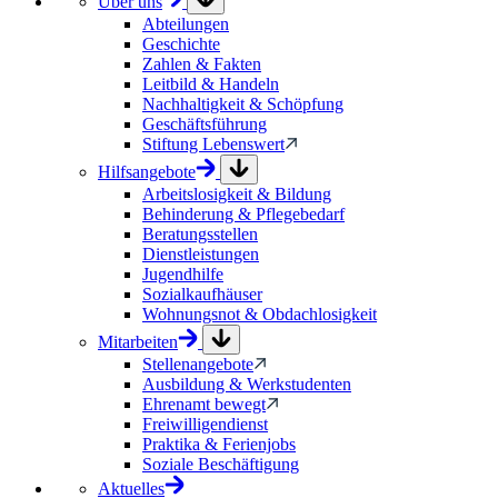
Über uns
Abteilungen
Geschichte
Zahlen & Fakten
Leitbild & Handeln
Nachhaltigkeit & Schöpfung
Geschäftsführung
Stiftung Lebenswert
Hilfsangebote
Arbeitslosigkeit & Bildung
Behinderung & Pflegebedarf
Beratungsstellen
Dienstleistungen
Jugendhilfe
Sozialkaufhäuser
Wohnungsnot & Obdachlosigkeit
Mitarbeiten
Stellenangebote
Ausbildung & Werkstudenten
Ehrenamt bewegt
Freiwilligendienst
Praktika & Ferienjobs
Soziale Beschäftigung
Aktuelles