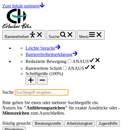
Zum Inhalt springen
Barrierefrei
heit
Suche
Menü
Leichte Sprache
Barrierefreiheitserklärung
Reduzierte Bewegung
AN
AUS
Barrierefreie Schrift
AN
AUS
Schriftgröße (
100%
)
Suche
Bitte geben Sie einen oder mehrere Suchbegriffe ein.
Nutzen Sie
"Anführungszeichen"
für exakte Ausdrücke oder
-
Minuszeichen
zum Ausschließen.
Häufig gesucht:
Beratungsstelle
Arbeitslosigkeit
Jugendhilfe
Mitarbeiten