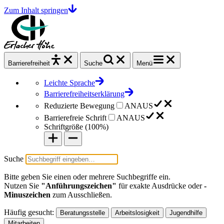
Zum Inhalt springen
Barrierefrei
heit
Suche
Menü
Leichte Sprache
Barrierefreiheitserklärung
Reduzierte Bewegung
AN
AUS
Barrierefreie Schrift
AN
AUS
Schriftgröße (
100%
)
Suche
Bitte geben Sie einen oder mehrere Suchbegriffe ein.
Nutzen Sie
"Anführungszeichen"
für exakte Ausdrücke oder
-
Minuszeichen
zum Ausschließen.
Häufig gesucht:
Beratungsstelle
Arbeitslosigkeit
Jugendhilfe
Mitarbeiten