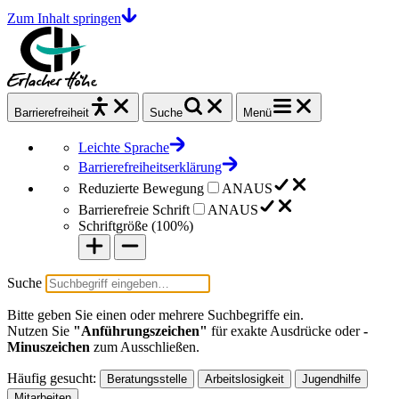
Zum Inhalt springen
Barrierefrei
heit
Suche
Menü
Leichte Sprache
Barrierefreiheitserklärung
Reduzierte Bewegung
AN
AUS
Barrierefreie Schrift
AN
AUS
Schriftgröße (
100%
)
Suche
Bitte geben Sie einen oder mehrere Suchbegriffe ein.
Nutzen Sie
"Anführungszeichen"
für exakte Ausdrücke oder
-
Minuszeichen
zum Ausschließen.
Häufig gesucht:
Beratungsstelle
Arbeitslosigkeit
Jugendhilfe
Mitarbeiten