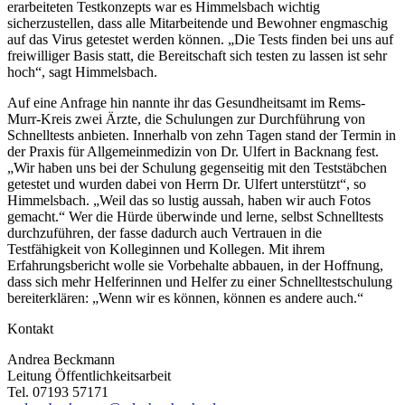
erarbeiteten Testkonzepts war es Himmelsbach wichtig
sicherzustellen, dass alle Mitarbeitende und Bewohner engmaschig
auf das Virus getestet werden können. „Die Tests finden bei uns auf
freiwilliger Basis statt, die Bereitschaft sich testen zu lassen ist sehr
hoch“, sagt Himmelsbach.
Auf eine Anfrage hin nannte ihr das Gesundheitsamt im Rems-
Murr-Kreis zwei Ärzte, die Schulungen zur Durchführung von
Schnelltests anbieten. Innerhalb von zehn Tagen stand der Termin in
der Praxis für Allgemeinmedizin von Dr. Ulfert in Backnang fest.
„Wir haben uns bei der Schulung gegenseitig mit den Teststäbchen
getestet und wurden dabei von Herrn Dr. Ulfert unterstützt“, so
Himmelsbach. „Weil das so lustig aussah, haben wir auch Fotos
gemacht.“ Wer die Hürde überwinde und lerne, selbst Schnelltests
durchzuführen, der fasse dadurch auch Vertrauen in die
Testfähigkeit von Kolleginnen und Kollegen. Mit ihrem
Erfahrungsbericht wolle sie Vorbehalte abbauen, in der Hoffnung,
dass sich mehr Helferinnen und Helfer zu einer Schnelltestschulung
bereiterklären: „Wenn wir es können, können es andere auch.“
Kontakt
Andrea Beckmann
Leitung Öffentlichkeitsarbeit
Tel. 07193 57171