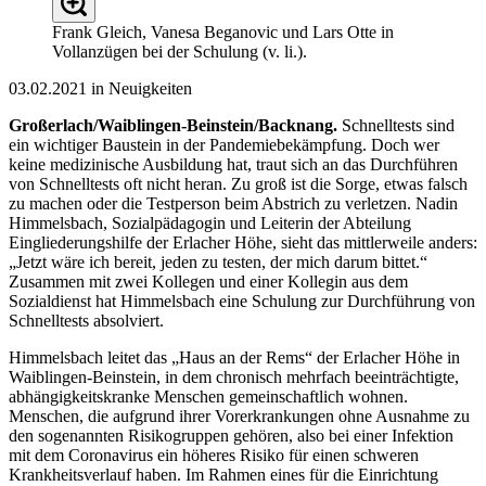
Frank Gleich, Vanesa Beganovic und Lars Otte in
Vollanzügen bei der Schulung (v. li.).
03.02.2021 in Neuigkeiten
Großerlach/Waiblingen-Beinstein/Backnang.
Schnelltests sind
ein wichtiger Baustein in der Pandemiebekämpfung. Doch wer
keine medizinische Ausbildung hat, traut sich an das Durchführen
von Schnelltests oft nicht heran. Zu groß ist die Sorge, etwas falsch
zu machen oder die Testperson beim Abstrich zu verletzen. Nadin
Himmelsbach, Sozialpädagogin und Leiterin der Abteilung
Eingliederungshilfe der Erlacher Höhe, sieht das mittlerweile anders:
„Jetzt wäre ich bereit, jeden zu testen, der mich darum bittet.“
Zusammen mit zwei Kollegen und einer Kollegin aus dem
Sozialdienst hat Himmelsbach eine Schulung zur Durchführung von
Schnelltests absolviert.
Himmelsbach leitet das „Haus an der Rems“ der Erlacher Höhe in
Waiblingen-Beinstein, in dem chronisch mehrfach beeinträchtigte,
abhängigkeitskranke Menschen gemeinschaftlich wohnen.
Menschen, die aufgrund ihrer Vorerkrankungen ohne Ausnahme zu
den sogenannten Risikogruppen gehören, also bei einer Infektion
mit dem Coronavirus ein höheres Risiko für einen schweren
Krankheitsverlauf haben. Im Rahmen eines für die Einrichtung