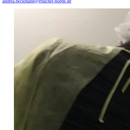
andrea.beckmann@erlacher-hoehe.de