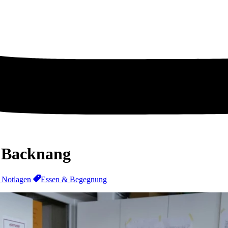
v Backnang
 Notlagen
Essen & Begegnung