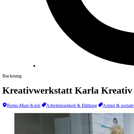
Backnang
Kreativwerkstatt Karla Kreati
Rems-Murr-Kreis
Arbeitslosigkeit & Bildung
Armut & soziale