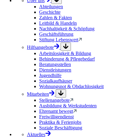
Über uns
Abteilungen
Geschichte
Zahlen & Fakten
Leitbild & Handeln
Nachhaltigkeit & Schöpfung
Geschäftsführung
Stiftung Lebenswert
Hilfsangebote
Arbeitslosigkeit & Bildung
Behinderung & Pflegebedarf
Beratungsstellen
Dienstleistungen
Jugendhilfe
Sozialkaufhäuser
Wohnungsnot & Obdachlosigkeit
Mitarbeiten
Stellenangebote
Ausbildung & Werkstudenten
Ehrenamt bewegt
Freiwilligendienst
Praktika & Ferienjobs
Soziale Beschäftigung
Aktuelles