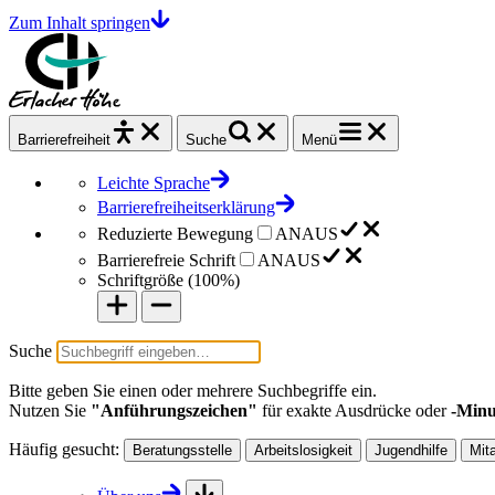
Zum Inhalt springen
Barrierefrei
heit
Suche
Menü
Leichte Sprache
Barrierefreiheitserklärung
Reduzierte Bewegung
AN
AUS
Barrierefreie Schrift
AN
AUS
Schriftgröße (
100%
)
Suche
Bitte geben Sie einen oder mehrere Suchbegriffe ein.
Nutzen Sie
"Anführungszeichen"
für exakte Ausdrücke oder
-Minu
Häufig gesucht:
Beratungsstelle
Arbeitslosigkeit
Jugendhilfe
Mit