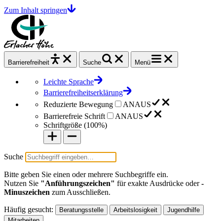
Zum Inhalt springen
Barrierefrei
heit
Suche
Menü
Leichte Sprache
Barrierefreiheitserklärung
Reduzierte Bewegung
AN
AUS
Barrierefreie Schrift
AN
AUS
Schriftgröße (
100%
)
Suche
Bitte geben Sie einen oder mehrere Suchbegriffe ein.
Nutzen Sie
"Anführungszeichen"
für exakte Ausdrücke oder
-
Minuszeichen
zum Ausschließen.
Häufig gesucht:
Beratungsstelle
Arbeitslosigkeit
Jugendhilfe
Mitarbeiten