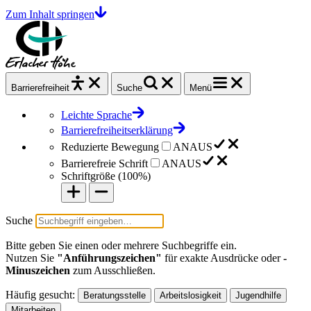
Zum Inhalt springen
Barrierefrei
heit
Suche
Menü
Leichte Sprache
Barrierefreiheitserklärung
Reduzierte Bewegung
AN
AUS
Barrierefreie Schrift
AN
AUS
Schriftgröße (
100%
)
Suche
Bitte geben Sie einen oder mehrere Suchbegriffe ein.
Nutzen Sie
"Anführungszeichen"
für exakte Ausdrücke oder
-
Minuszeichen
zum Ausschließen.
Häufig gesucht:
Beratungsstelle
Arbeitslosigkeit
Jugendhilfe
Mitarbeiten