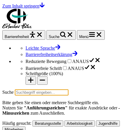
Zum Inhalt springen
Barrierefrei
heit
Suche
Menü
Leichte Sprache
Barrierefreiheitserklärung
Reduzierte Bewegung
AN
AUS
Barrierefreie Schrift
AN
AUS
Schriftgröße (
100%
)
Suche
Bitte geben Sie einen oder mehrere Suchbegriffe ein.
Nutzen Sie
"Anführungszeichen"
für exakte Ausdrücke oder
-
Minuszeichen
zum Ausschließen.
Häufig gesucht:
Beratungsstelle
Arbeitslosigkeit
Jugendhilfe
Mitarbeiten