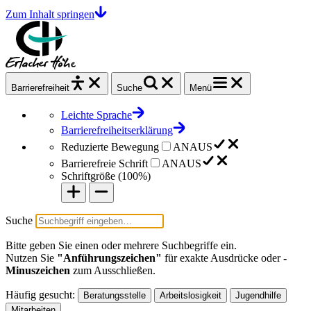
Zum Inhalt springen
Barrierefrei
heit
Suche
Menü
Leichte Sprache
Barrierefreiheitserklärung
Reduzierte Bewegung
AN
AUS
Barrierefreie Schrift
AN
AUS
Schriftgröße (
100%
)
Suche
Bitte geben Sie einen oder mehrere Suchbegriffe ein.
Nutzen Sie
"Anführungszeichen"
für exakte Ausdrücke oder
-
Minuszeichen
zum Ausschließen.
Häufig gesucht:
Beratungsstelle
Arbeitslosigkeit
Jugendhilfe
Mitarbeiten