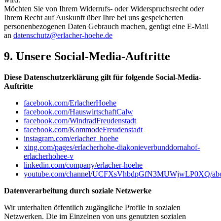
Möchten Sie von Ihrem Widerrufs- oder Widerspruchsrecht oder
Ihrem Recht auf Auskunft über Ihre bei uns gespeicherten
personenbezogenen Daten Gebrauch machen, genügt eine E-Mail
an
datenschutz@erlacher-hoehe.de
9. Unsere Social-Media-Auftritte
Diese Datenschutzerklärung gilt für folgende Social-Media-
Auftritte
facebook.com/ErlacherHoehe
facebook.com/HauswirtschaftCalw
facebook.com/WindradFreudenstadt
facebook.com/KommodeFreudenstadt
instagram.com/erlacher_hoehe
xing.com/pages/erlacherhohe-diakonieverbunddornahof-
erlacherhohee-v
linkedin.com/company/erlacher-hoehe
youtube.com/channel/UCFXsVhbdpGfN3MUWjwLP0XQ/ab
Datenverarbeitung durch soziale Netzwerke
Wir unterhalten öffentlich zugängliche Profile in sozialen
Netzwerken. Die im Einzelnen von uns genutzten sozialen