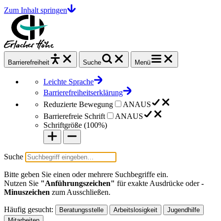
Zum Inhalt springen
Barrierefrei
heit
Suche
Menü
Leichte Sprache
Barrierefreiheitserklärung
Reduzierte Bewegung
AN
AUS
Barrierefreie Schrift
AN
AUS
Schriftgröße (
100%
)
Suche
Bitte geben Sie einen oder mehrere Suchbegriffe ein.
Nutzen Sie
"Anführungszeichen"
für exakte Ausdrücke oder
-
Minuszeichen
zum Ausschließen.
Häufig gesucht:
Beratungsstelle
Arbeitslosigkeit
Jugendhilfe
Mitarbeiten