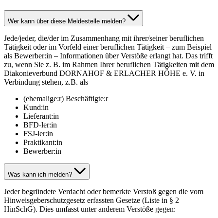
Wer kann über diese Meldestelle melden?
Jede/jeder, die/der im Zusammenhang mit ihrer/seiner beruflichen
Tätigkeit oder im Vorfeld einer beruflichen Tätigkeit – zum Beispiel
als Bewerber:in – Informationen über Verstöße erlangt hat. Das trifft
zu, wenn Sie z. B. im Rahmen Ihrer beruflichen Tätigkeiten mit dem
Diakonieverbund DORNAHOF & ERLACHER HÖHE e. V. in
Verbindung stehen, z.B. als
(ehemalige:r) Beschäftigte:r
Kund:in
Lieferant:in
BFD-ler:in
FSJ-ler:in
Praktikant:in
Bewerber:in
Was kann ich melden?
Jeder begründete Verdacht oder bemerkte Verstoß gegen die vom
Hinweisgeberschutzgesetz erfassten Gesetze (Liste in § 2
HinSchG). Dies umfasst unter anderem Verstöße gegen: