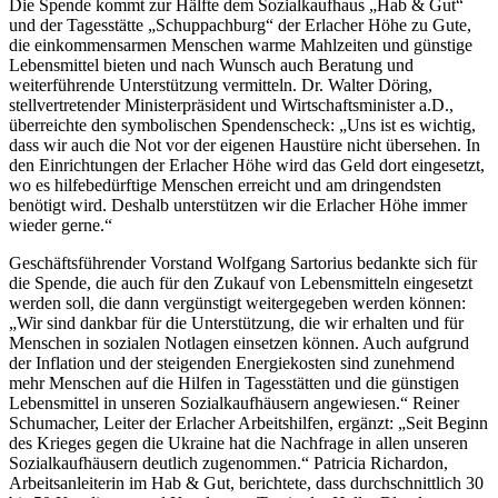
Die Spende kommt zur Hälfte dem Sozialkaufhaus „Hab & Gut“
und der Tagesstätte „Schuppachburg“ der Erlacher Höhe zu Gute,
die einkommensarmen Menschen warme Mahlzeiten und günstige
Lebensmittel bieten und nach Wunsch auch Beratung und
weiterführende Unterstützung vermitteln. Dr. Walter Döring,
stellvertretender Ministerpräsident und Wirtschaftsminister a.D.,
überreichte den symbolischen Spendenscheck: „Uns ist es wichtig,
dass wir auch die Not vor der eigenen Haustüre nicht übersehen. In
den Einrichtungen der Erlacher Höhe wird das Geld dort eingesetzt,
wo es hilfebedürftige Menschen erreicht und am dringendsten
benötigt wird. Deshalb unterstützen wir die Erlacher Höhe immer
wieder gerne.“
Geschäftsführender Vorstand Wolfgang Sartorius bedankte sich für
die Spende, die auch für den Zukauf von Lebensmitteln eingesetzt
werden soll, die dann vergünstigt weitergegeben werden können:
„Wir sind dankbar für die Unterstützung, die wir erhalten und für
Menschen in sozialen Notlagen einsetzen können. Auch aufgrund
der Inflation und der steigenden Energiekosten sind zunehmend
mehr Menschen auf die Hilfen in Tagesstätten und die günstigen
Lebensmittel in unseren Sozialkaufhäusern angewiesen.“ Reiner
Schumacher, Leiter der Erlacher Arbeitshilfen, ergänzt: „Seit Beginn
des Krieges gegen die Ukraine hat die Nachfrage in allen unseren
Sozialkaufhäusern deutlich zugenommen.“ Patricia Richardon,
Arbeitsanleiterin im Hab & Gut, berichtete, dass durchschnittlich 30