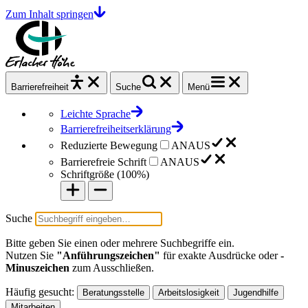
Zum Inhalt springen
Barrierefrei
heit
Suche
Menü
Leichte Sprache
Barrierefreiheitserklärung
Reduzierte Bewegung
AN
AUS
Barrierefreie Schrift
AN
AUS
Schriftgröße (
100%
)
Suche
Bitte geben Sie einen oder mehrere Suchbegriffe ein.
Nutzen Sie
"Anführungszeichen"
für exakte Ausdrücke oder
-
Minuszeichen
zum Ausschließen.
Häufig gesucht:
Beratungsstelle
Arbeitslosigkeit
Jugendhilfe
Mitarbeiten